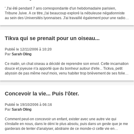
' J'ai été pendant 7 ans correspondante d'un hebdomadaire parisien,
Tribune Juive. A ce titre, j'ai beaucoup exploré la nébuleuse négationniste
au sein des Universités lyonnaises. J'ai travaillé également pour une radio
lyonnaise, RJL, où j'avais une...
Tikva qui se prenait pour un oiseau...
Publié le 12/11/2006 à 10:20
Par
Sarah Oling
Ce matin, un chat oiseau a décidé de reprendre son envol. Cette incarnation
douce et joyeuse n'a apporté que du bonheur autour d'elle... Tickva, petit
abyssin de pas même neuf mois, venu habiter trop brièvement de ses folies
félines mon espace, a concrétisé...
Concevoir la vie... Puis l'ôter.
Publié le 19/10/2006 à 06:16
Par
Sarah Oling
Comment peut-on concevoir un enfant, exister avec une autre vie qui
s'installe en nous, dans le déni le plus absolu, puis dans un geste que je me
garderais de tenter d'analyser, abstraire de ce monde-ci cette vie en
devenir? L'acte fou, au sens premier...