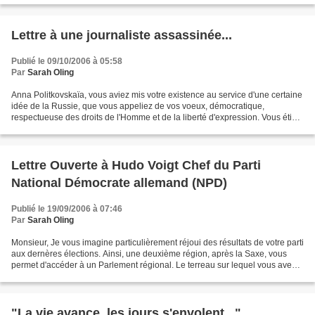
Lettre à une journaliste assassinée...
Publié le 09/10/2006 à 05:58
Par
Sarah Oling
Anna Politkovskaïa, vous aviez mis votre existence au service d'une certaine
idée de la Russie, que vous appeliez de vos voeux, démocratique,
respectueuse des droits de l'Homme et de la liberté d'expression. Vous étiez
une journaliste en colère, une colère...
Lettre Ouverte à Hudo Voigt Chef du Parti
National Démocrate allemand (NPD)
Publié le 19/09/2006 à 07:46
Par
Sarah Oling
Monsieur, Je vous imagine particulièrement réjoui des résultats de votre parti
aux dernères élections. Ainsi, une deuxième région, après la Saxe, vous
permet d'accéder à un Parlement régional. Le terreau sur lequel vous avez
obtenu ces 7,3% de voix est...
"La vie avance, les jours s'envolent..."