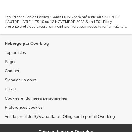
Les Editions Fables Fertiles : Sarah OLING sera présente au SALON DE
L’AUTRE LIVRE. LES 10 au 12 NOVEMBRE 2023 Stand E01 Elle y
présentera et y dédicacera, en avant-première, son nouveau roman «Zoltan
» », à paraître le 16 novembre prochain. L'autrice...
Hébergé par Overblog
Top articles
Pages
Contact
Signaler un abus
C.G.U.
Cookies et données personnelles
Préférences cookies
Voir le profil de Sylviane Sarah Oling sur le portail Overblog
Créer un blog sur Overblog