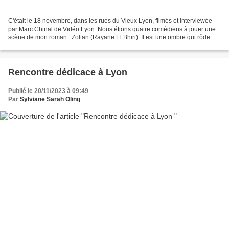
C'était le 18 novembre, dans les rues du Vieux Lyon, filmés et interviewée
par Marc Chinal de Vidéo Lyon. Nous étions quatre comédiens à jouer une
scène de mon roman . Zoltan (Rayane El Bhiri). Il est une ombre qui rôde
autour de ce début d’histoire....
Rencontre dédicace à Lyon
Publié le 20/11/2023 à 09:49
Par
Sylviane Sarah Oling