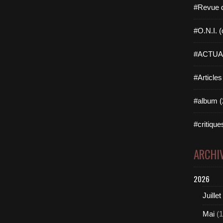
#Revue d
#O.N.I. (o
#ACTUAL
#Articles
#album (
#critique
ARCHI
2026
Juillet
Mai
(1