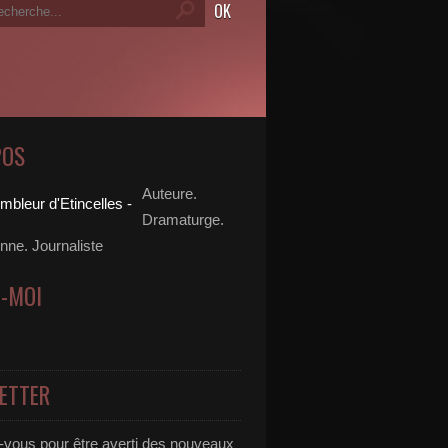
POS
Auteure.
Dramaturge.
ne. Journaliste
Z-MOI
ETTER
vous pour être averti des nouveaux