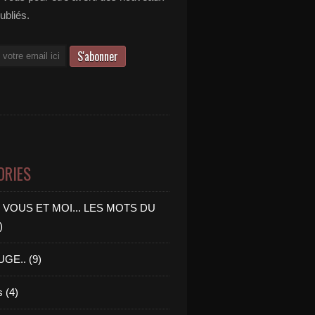
publiés.
ORIES
 VOUS ET MOI... LES MOTS DU
)
GE.. (9)
 (4)