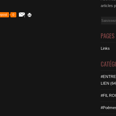
articles 
epost
0
Email
PAGES
Links
CATÉG
#ENTRE
LIEN (64
#FIL ROU
#Poêmes