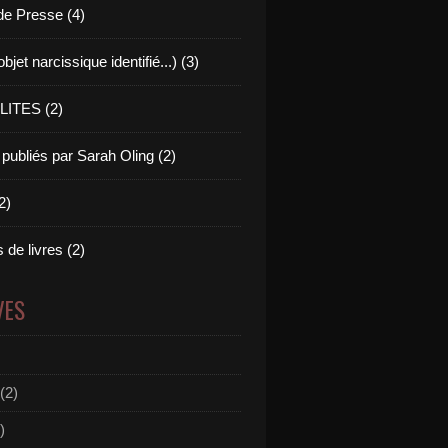
e Presse (4)
bjet narcissique identifié...) (3)
ITES (2)
 publiés par Sarah Oling (2)
2)
s de livres (2)
VES
(2)
)