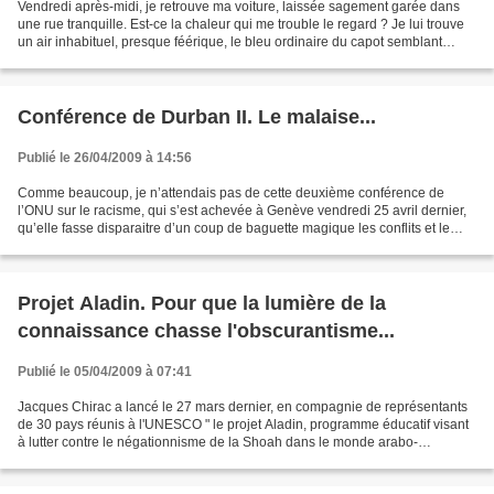
Vendredi après-midi, je retrouve ma voiture, laissée sagement garée dans
une rue tranquille. Est-ce la chaleur qui me trouble le regard ? Je lui trouve
un air inhabituel, presque féérique, le bleu ordinaire du capot semblant
recouvert de paillettes d’or....
Conférence de Durban II. Le malaise...
Publié le 26/04/2009 à 14:56
Comme beaucoup, je n’attendais pas de cette deuxième conférence de
l’ONU sur le racisme, qui s’est achevée à Genève vendredi 25 avril dernier,
qu’elle fasse disparaitre d’un coup de baguette magique les conflits et le
racisme dans le monde. Comme beaucoup,...
Projet Aladin. Pour que la lumière de la
connaissance chasse l'obscurantisme...
Publié le 05/04/2009 à 07:41
Jacques Chirac a lancé le 27 mars dernier, en compagnie de représentants
de 30 pays réunis à l'UNESCO " le projet Aladin, programme éducatif visant
à lutter contre le négationnisme de la Shoah dans le monde arabo-
musulman." Ce projet à l'initiative de...