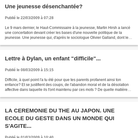
Une jeunesse désenchantée?
Publié le 22/03/2009 à 07:28
Le 9 mars dernier, le Haut-Commissaire à la jeunesse, Martin Hirsh a lancé
une concertation devant créer les bases d'une nouvelle politique de la
jeunesse. Une jeunesse qui, d'après le sociologue Olivier Galland, dont les
travaux servent de base de réflexion...
Lettre à Dylan, un enfant "difficile"...
Publié le 08/03/2009 à 15:15
Difficile, à quel point l'a tu été pour que tes parents profanent ainsi ton
enfance? Et se justifient des coups, de l'abandon moral et de la désolation
affective dans laquelle ils t'ont maintenu par ces mots ? De quelle matière
était-tu conçu pour qu'ainsi...
LA CEREMONIE DU THE AU JAPON. UNE
ECOLE DU GESTE DANS UN MONDE QUI
S'AGITE...
Publié le 01/03/2009 à 10:40