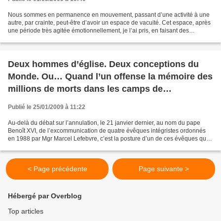
Nous sommes en permanence en mouvement, passant d’une activité à une
autre, par crainte, peut-être d’avoir un espace de vacuité. Cet espace, après
une période très agitée émotionnellement, je l’ai pris, en faisant des
recherches sur les maîtres zen. Et...
Deux hommes d’église. Deux conceptions du
Monde. Ou… Quand l’un offense la mémoire des
millions de morts dans les camps de
concentration nazis, l’autre élève et illumine…
Publié le 25/01/2009 à 11:22
Au-delà du débat sur l’annulation, le 21 janvier dernier, au nom du pape
Benoît XVI, de l’excommunication de quatre évêques intégristes ordonnés
en 1988 par Mgr Marcel Lefebvre, c’est la posture d’un de ces évêques qui
pose violemment question. Qui est...
< Page précédente
Page suivante >
Hébergé par Overblog
Top articles