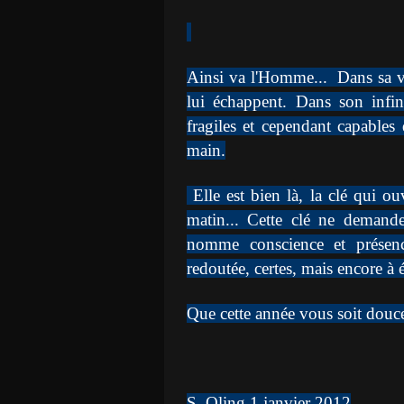
Ainsi va l'Homme... Dans sa v
lui échappent. Dans son infin
fragiles et cependant capables
main.
Elle est bien là, la clé qui o
matin... Cette clé ne demande 
nomme conscience et présen
redoutée, certes, mais encore à éc
Que cette année vous soit douc
S. Oling 1 janvier 2012