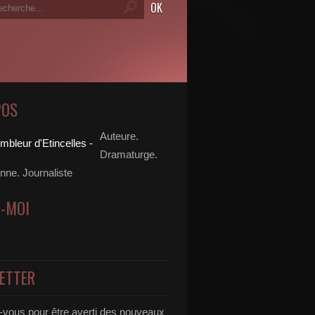
POS
Auteure.
Dramaturge.
ne. Journaliste
Z-MOI
ETTER
vous pour être averti des nouveaux