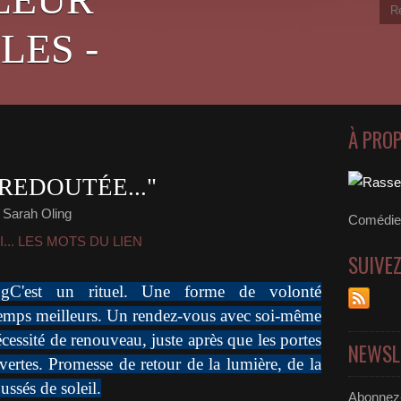
LES -
À PRO
 REDOUTÉE..."
 Sarah Oling
Comédien
... LES MOTS DU LIEN
SUIVE
C'est un rituel. Une forme de volonté
 temps meilleurs. Un rendez-vous avec soi-même
essité de renouveau, juste après que les portes
NEWSL
uvertes. Promesse de retour de la lumière, de la
ussés de soleil.
Abonnez-