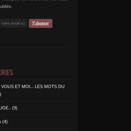
publiés.
ORIES
 VOUS ET MOI... LES MOTS DU
)
GE.. (9)
 (4)