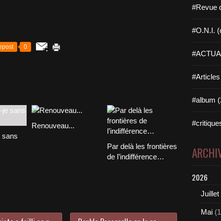
#Revue d
#O.N.I. (o
epost
0
#ACTUAL
#Articles
#album (
#critique
Renouveau...
e sans
Par delà les frontières
ARCHI
de l’indifférence…
2026
Juillet
Mai
(1