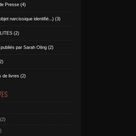
e Presse (4)
bjet narcissique identifié...) (3)
ITES (2)
 publiés par Sarah Oling (2)
2)
s de livres (2)
VES
(2)
)