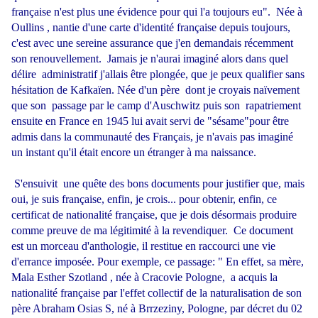
française n'est plus une évidence pour qui l'a toujours eu". Née à
Oullins , nantie d'une carte d'identité française depuis toujours,
c'est avec une sereine assurance que j'en demandais récemment
son renouvellement. Jamais je n'aurai imaginé alors dans quel
délire administratif j'allais être plongée, que je peux qualifier sans
hésitation de Kafkaïen. Née d'un père dont je croyais naïvement
que son passage par le camp d'Auschwitz puis son rapatriement
ensuite en France en 1945 lui avait servi de "sésame"pour être
admis dans la communauté des Français, je n'avais pas imaginé
un instant qu'il était encore un étranger à ma naissance.
S'ensuivit une quête des bons documents pour justifier que, mais
oui, je suis française, enfin, je crois... pour obtenir, enfin, ce
certificat de nationalité française, que je dois désormais produire
comme preuve de ma légitimité à la revendiquer. Ce document
est un morceau d'anthologie, il restitue en raccourci une vie
d'errance imposée. Pour exemple, ce passage: " En effet, sa mère,
Mala Esther Szotland , née à Cracovie Pologne, a acquis la
nationalité française par l'effet collectif de la naturalisation de son
père Abraham Osias S, né à Brrzeziny, Pologne, par décret du 02