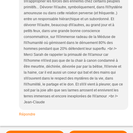
s\\\'approprier les forces des ennemis chez certains peuples
primitifs... Dévorer l\\\'autre, symboliquement, dans l\\\'hystérie
amoureuse ou dans cette relation perverse (et fréquente..)
entre un responsable hiérarchique et un subordonné. Et
dévorer l\\\'autre, beaucoup d\\\'autres, au grand jour et à
petits feux, dans une grande bonne conscience
consommatrice, sur l\\\'immense radeau de la Méduse de
l\\\'humanité où gémissent dans le dénuement 80% des
hommes pendant que 20% défendent leur superflu .<br />
Merci Sarah de rappeler la primauté de l\\\'amour car
l\\\'homme n\\\'est pas que de la chair à canon condamné à
être meurtrie, déchirée, dévorée par par la bétise, l\\\'envie et
la haine, car il est aussi un coeur qui bat et des mains qui
s\\\'ouvrent dans le respect des mystères de la vie, dans
l\\\'humilité, le partage et le don. Et s\\\'il vient à pleurer, que ce
soit par la joie afin que ses larmes arrosent et ennivrent les
terres immenses et encore inexplorées de l\\\'amour .<br />
Jean-Claude
Répondre