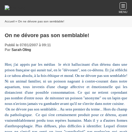
MENU
Accueil
» On ne dévore pas son semblable!
On ne dévore pas son semblable!
Publié le 07/01/2007 à 09:11
Par
Sarah Oling
Hier, j'ai appris par les médias le récit hallucinant d'un détenu dans une
prison française qui aurait tué, en le "dévorant", son co-détenu. Et j'ai réfléchi
à ce tabou absolu, à la fois éthique et moral. On ne dévore pas son semblable!
Ni un animal familier, ni un poisson nageant à contre-courant dans notre
aquarium, tous investis d'une charge affective et émotionnelle qui les
distancient d'une possible consommation. Ce qui ne retient cependant
pas nombre d'entre nous de mitonner un poisson "anonyme" ou un lapin que
nous n'avions jamais vu gambader avant qu'il ne s'invite dans notre cuisine.
On ne dévore pas son semblable... Au sens premier du terme... Hors du champ
du pathologique. Ce qui s'est certainement produit pour ce détenu, ayant
vraisemblablement perdu tous repères humains. Mais il y a d'autres formes
d'anthropophagie. Plus diffuses, plus difficiles à identifier. Lequel d'entre
nous ne s'est-il pas senti un jour "cannibalisé" par quelqu'un qui avait