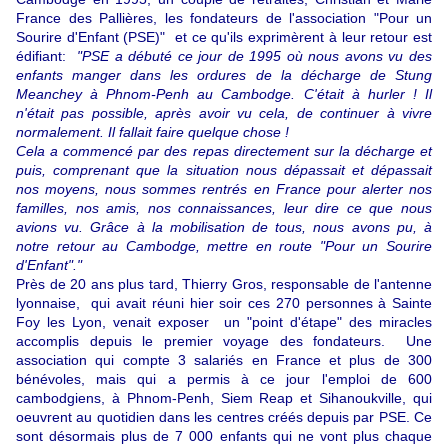
France des Pallières, les fondateurs de l'association "Pour un
Sourire d'Enfant (PSE)" et ce qu'ils exprimèrent à leur retour est
édifiant:
"PSE a débuté ce jour de 1995 où nous avons vu des
enfants manger dans les ordures de la décharge de Stung
Meanchey à Phnom-Penh au Cambodge. C'était à hurler ! Il
n'était pas possible, après avoir vu cela, de continuer à vivre
normalement. Il fallait faire quelque chose !
Cela a commencé par des repas directement sur la décharge et
puis, comprenant que la situation nous dépassait et dépassait
nos moyens, nous sommes rentrés en France pour alerter nos
familles, nos amis, nos connaissances, leur dire ce que nous
avions vu. Grâce à la mobilisation de tous, nous avons pu, à
notre retour au Cambodge, mettre en route "Pour un Sourire
d'Enfant"."
Près de 20 ans plus tard, Thierry Gros, responsable de l'antenne
lyonnaise, qui avait réuni hier soir ces 270 personnes à Sainte
Foy les Lyon, venait exposer un "point d'étape" des miracles
accomplis depuis le premier voyage des fondateurs. Une
association qui compte 3 salariés en France et plus de 300
bénévoles, mais qui a permis à ce jour l'emploi de 600
cambodgiens, à Phnom-Penh, Siem Reap et Sihanoukville, qui
oeuvrent au quotidien dans les centres créés depuis par PSE. Ce
sont désormais plus de 7 000 enfants qui ne vont plus chaque