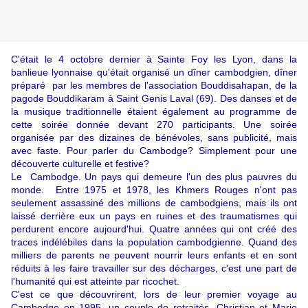
C'était le 4 octobre dernier à Sainte Foy les Lyon, dans la
banlieue lyonnaise qu'était organisé un dîner cambodgien, dîner
préparé par les membres de l'association Bouddisahapan, de la
pagode Bouddikaram à Saint Genis Laval (69). Des danses et de
la musique traditionnelle étaient également au programme de
cette soirée donnée devant 270 participants. Une soirée
organisée par des dizaines de bénévoles, sans publicité, mais
avec faste. Pour parler du Cambodge? Simplement pour une
découverte culturelle et festive?
Le Cambodge. Un pays qui demeure l'un des plus pauvres du
monde. Entre 1975 et 1978, les Khmers Rouges n'ont pas
seulement assassiné des millions de cambodgiens, mais ils ont
laissé derrière eux un pays en ruines et des traumatismes qui
perdurent encore aujourd'hui. Quatre années qui ont créé des
traces indélébiles dans la population cambodgienne. Quand des
milliers de parents ne peuvent nourrir leurs enfants et en sont
réduits à les faire travailler sur des décharges, c'est une part de
l'humanité qui est atteinte par ricochet.
C'est ce que découvrirent, lors de leur premier voyage au
Cambodge en 1995, un couple de retraités, Christian et Marie